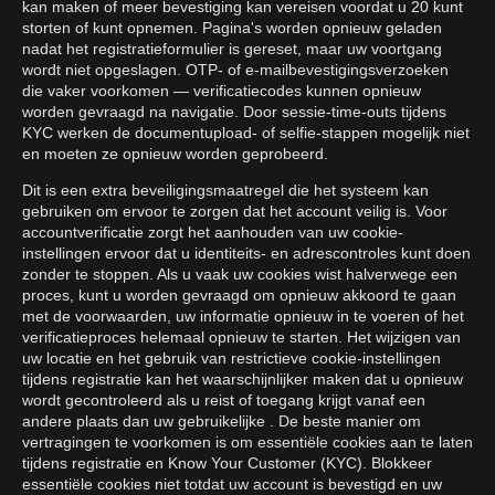
kan maken of meer bevestiging kan vereisen voordat u 20 kunt
storten of kunt opnemen. Pagina's worden opnieuw geladen
nadat het registratieformulier is gereset, maar uw voortgang
wordt niet opgeslagen. OTP- of e-mailbevestigingsverzoeken
die vaker voorkomen — verificatiecodes kunnen opnieuw
worden gevraagd na navigatie. Door sessie-time-outs tijdens
KYC werken de documentupload- of selfie-stappen mogelijk niet
en moeten ze opnieuw worden geprobeerd.
Dit is een extra beveiligingsmaatregel die het systeem kan
gebruiken om ervoor te zorgen dat het account veilig is. Voor
accountverificatie zorgt het aanhouden van uw cookie-
instellingen ervoor dat u identiteits- en adrescontroles kunt doen
zonder te stoppen. Als u vaak uw cookies wist halverwege een
proces, kunt u worden gevraagd om opnieuw akkoord te gaan
met de voorwaarden, uw informatie opnieuw in te voeren of het
verificatieproces helemaal opnieuw te starten. Het wijzigen van
uw locatie en het gebruik van restrictieve cookie-instellingen
tijdens registratie kan het waarschijnlijker maken dat u opnieuw
wordt gecontroleerd als u reist of toegang krijgt vanaf een
andere plaats dan uw gebruikelijke . De beste manier om
vertragingen te voorkomen is om essentiële cookies aan te laten
tijdens registratie en Know Your Customer (KYC). Blokkeer
essentiële cookies niet totdat uw account is bevestigd en uw