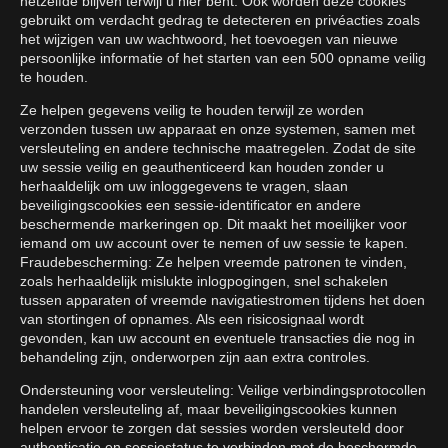
hetzelfde blijven terwijl u hier bent. Ook worden deze cookies
gebruikt om verdacht gedrag te detecteren en privéacties zoals
het wijzigen van uw wachtwoord, het toevoegen van nieuwe
persoonlijke informatie of het starten van een 500 opname veilig
te houden.
Ze helpen gegevens veilig te houden terwijl ze worden
verzonden tussen uw apparaat en onze systemen, samen met
versleuteling en andere technische maatregelen. Zodat de site
uw sessie veilig en geauthenticeerd kan houden zonder u
herhaaldelijk om uw inloggegevens te vragen, slaan
beveiligingscookies een sessie-identificator en andere
beschermende markeringen op. Dit maakt het moeilijker voor
iemand om uw account over te nemen of uw sessie te kapen.
Fraudebescherming: Ze helpen vreemde patronen te vinden,
zoals herhaaldelijk mislukte inlogpogingen, snel schakelen
tussen apparaten of vreemde navigatiestromen tijdens het doen
van stortingen of opnames. Als een risicosignaal wordt
gevonden, kan uw account en eventuele transacties die nog in
behandeling zijn, onderworpen zijn aan extra controles.
Ondersteuning voor versleuteling: Veilige verbindingsprotocollen
handelen versleuteling af, maar beveiligingscookies kunnen
helpen ervoor te zorgen dat sessies worden versleuteld door
authenticatie en sessiestatus te verbinden met de beschermde