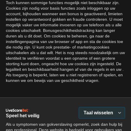
Toch kunnen sommige functies mogelijk niet beschikbaar zijn.
Cookies zijn nodig voor basis functies zoals inloggen op uw
account, bijhouden wanneer een bonus is geactiveerd, limieten
instellen op verantwoord gokken en fraude controleren. U moet
mogelijk vaker uw informatie invoeren op uw telefoon als u alle
cookies uitschakelt. Bonusgeschiktheidstracking kan langer
duren als u dit doet. Om cookies te beheren, ga naar de
instellingenpagina van uw browser of app en sta de cookies toe
die nodig zijn. U kunt ook prestatie- of marketingcookies
uitschakelen als u dat wilt. Het is nog steeds noodzakelijk om uw
identiteit te verifiëren voordat u een opname of een grotere
storting kunt doen, ongeacht hoe uw cookies zijn ingesteld. De
legaliteit en beschikbaarheid hangen af van de regels in en uw .
Als toegang is beperkt, laten we u niet registreren of spelen, en
kunnen we om bewijs van uw geschiktheid vragen.
Taal wisselen
Speel het veilig
Als u symptomen van gokverslaving opmerkt, zoek dan hulp bij
een professional. Deze website is bedoeld voor gebruikers van