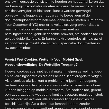
ons uw inlogsessie consistent te houden en het aantal keren dat
we beveiligingscontroles moeten uitvoeren te verminderen. Als u
cookies verwijdert of blokkeert, kunt u worden gevraagd
opnieuw in te loggen, een apparaat te bevestigen of de
documentuploadstroom helemaal opnieuw te starten. Om Know
Your Customer (KYC) sneller te voltooien, zorg ervoor dat uw
naam en geboortedatum overeenkomen met uw
betalingsmethode, gebruik dezelfde browser, sta cookies toe en
upload duidelijke foto's. Er kunnen extra controles zijn als uw of
ze noodzakelijk maakt. We sturen u specifieke documenten in
uw accountinbox.
Vereist Wet Cookies Wettelijk Voor Mobiel Spel,
Accountbeveiliging En Wettelijke Toegang?
Hoewel cookies spel niet legaal maken, helpen ze wel met geo-
en beveiligingscontroles die ons helpen licentieregels te volgen.
Als u cookies afwijst, kunt u problemen krijgen met toegang,
herhaaldelijk worden gevraagd uw locatie te bevestigen of niet
kunnen inloggen op mobiele browsers. Sta cookies toe, gebruik
een apparaat dat u weet dat u kunt vertrouwen, maak een sterk
wachtwoord en activeer alle accountveiligheidsfuncties die
beschikbaar zijn. Als u denkt dat iemand anders zonder
toestemming toegang heeft gekregen tot uw account of sessies