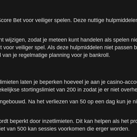
e Bet voor veiliger spelen. Deze nuttige hulpmiddelen he
nt wijzigen, zodat je meteen kunt handelen als spelen nie
t voor veiliger spel. Als deze hulpmiddelen niet passen bi
 van je regelmatige planning voor je bankroll.
gslimieten laten je beperken hoeveel je aan je casino-ac
elijkse stortingslimiet van 200 in zodat je er niet overhee
ingebouwd. Na het verliezen van 50 op een dag kun je ni
ordt beperkt door inzetlimieten. Dit kan helpen als het p
imiet van 500 kan sessies voorkomen die erger worden.