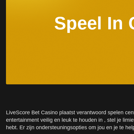
Speel In
LiveScore Bet Casino plaatst verantwoord spelen centr
entertainment veilig en leuk te houden in , stel je lim
hebt. Er zijn ondersteuningsopties om jou en je te help