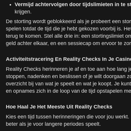
Vermijd achtervolgen door tijdslimieten in te st
krijgen.
De storting wordt geblokkeerd als je probeert een storti
spelen totdat de tijd die je hebt gekozen voorbij is. He
terug te komen. Stel alle drie in: een stortingslimiet
geld achter elkaar, en een sessiecap om ervoor te zorg
Activiteitstracering En Reality Checks In Je Casi
Reality Checks herinneren je af en toe aan hoe lang j
stoppen, nadenken en beslissen of je wilt doorgaan zon
overzicht bij van wat je speelt en wat je koopt. Je ku
en opnames zich in de loop van de tijd opstapelen met
Hoe Haal Je Het Meeste Uit Reality Checks
Kies een tijd tussen herinneringen die voor jou werkt. 
beter als je voor langere periodes speelt.