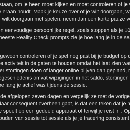
opstaan, om je heen moet kijken en moet controleren of j
 eraan houdt. Maak je keuze over of je wilt doorgaan, van
e wilt doorgaan met spelen, neem dan een korte pauze v
 eenvoudige persoonlijke regel, zoals stoppen als je 100 
 meeste Reality Check-prompts zie je hoe lang je in de se
 gewoon controleren of je spel nog past bij je budget op
 activiteit in de gaten te houden omdat het laat zien wat
r stortingen doen of langer online blijven dan gepland
egeschiedenis omvat wijzigingen in het saldo, stortinge
 lang je actief was tijdens de sessie.
 de afgelopen zeven dagen en vergelijk ze met de vorige 
e daar consequent overheen gaat, is dat een teken dat j
 je speelt op een gedeeld apparaat of terwijl je reist in
ouden van sessie tot sessie als je je tracering consisten