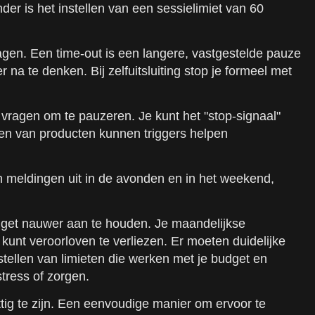
onder is het instellen van een sessielimiet van 60
 dagen. Een time-out is een langere, vastgestelde pauze
a te denken. Bij zelfuitsluiting stop je formeel met
je vragen om te pauzeren. Je kunt het "stop-signaal"
sen van producten kunnen triggers helpen
n meldingen uit in de avonden en in het weekend,
 budget nauwer aan te houden. Je maandelijkse
 kunt veroorloven te verliezen. Er moeten duidelijke
nstellen van limieten die werken met je budget en
tress of zorgen.
ttig te zijn. Een eenvoudige manier om ervoor te