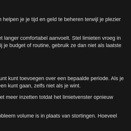
lpen je je tijd en geld te beheren terwijl je plezier
t langer comfortabel aanvoelt. Stel limieten vroeg in
j je budget of routine, gebruik ze dan niet als laatste
count kunt toevoegen over een bepaalde periode. Als je
n kunt gaan, zelfs niet als je wint.
et meer inzetten totdat het limietvenster opnieuw
robleem volume is in plaats van stortingen. Hoeveel