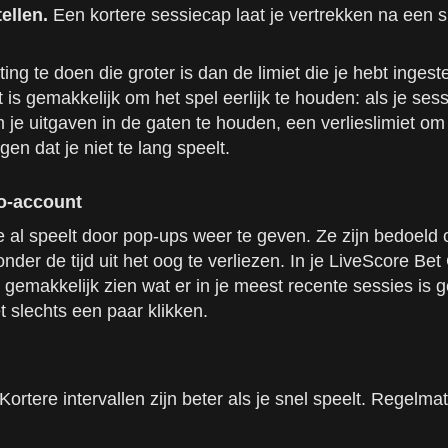
ellen.
Een kortere sessiecap laat je vertrekken na een sl
ng te doen die groter is dan de limiet die je hebt ingestel
t is gemakkelijk om het spel eerlijk te houden: als je ses
 om je uitgaven in de gaten te houden, een verlieslimiet o
en dat je niet te lang speelt.
no-account
e al speelt door pop-ups weer te geven. Ze zijn bedoeld
der de tijd uit het oog te verliezen. In je LiveScore Bet 
nt gemakkelijk zien wat er in je meest recente sessies is 
 slechts een paar klikken.
Kortere intervallen zijn beter als je snel speelt. Regelm