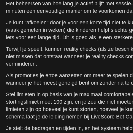
Het beheersen van hoe lang je actief blijft met sessie- 
minuten een eenvoudige manier om te voorkomen dat
Je kunt "afkoelen" door je voor een korte tijd niet te
(vaak gemeten in weken) die kinderen helpt slechte ge
iets voor een lange tijd. Dit is goed als je een sterke
Terwijl je speelt, kunnen reality checks (als ze beschi
niet missen dat ontstaat wanneer je reality checks c
verminderen.
Als promoties je ertoe aanzetten om meer te spelen d
wanneer je het meest geneigd bent om zonder na te 
Stel limieten in op basis van je maximaal comfortabele
stortingslimiet moet 100 zijn, en je zou die niet moet
limieten zijn op hoeveel je kunt storten, hoeveel je k
schema laat je de leiding nemen bij LiveScore Bet Cas
Je stelt de bedragen en tijden in, en het systeem hel