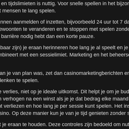
en tijdslimieten is nuttig. Voor snelle spellen in het bijz
 mensen te lang spelen.
 kunnen aanmelden of inzetten, bijvoorbeeld 24 uur tot 7
woonten te veranderen en te stoppen met spelen zonder n
re barrière nodig hebt dan een korte pauze.
kbaar zijn) je eraan herinneren hoe lang je al speelt en 
ombineert met een sessielimiet. Marketing en het beheer
an je van plan was, zet dan casinomarketingberichten e
denken te spelen.
 verlies, niet op je ideale uitkomst. Dit helpt je om je
en verhogen na een winst als je je dat bedrag elke maand
unt verliezen en hoe lang je per sessie kunt spelen. Het i
ino. Op deze manier kun je van je tijd genieten zonder s
pt je eraan te houden. Deze controles zijn bedoeld om nu