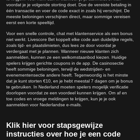
voordat je je volgende storting doet. Doe de vereiste betaling in
één transactie en voer de code exact in zoals hij verschijnt. De
meeste beloningen verschijnen direct, maar sommige vereisen
eerst een korte speeltijd.
Voor een snelle controle, chat met klantenservice als een bonus
niet werkt. Livescore Bet koppelt elke code aan duidelijke regels,
zoals tijd- en plaatslimieten, dus lees ze door voordat je
verdergaat met je plannen. Wanneer nieuwe klanten zich
aanmelden, kunnen ze een welkomstaanbod kiezen. Huidige
spelers krijgen gerichte coupons in de app. De casinosectie
heeft sommige beloningen, terwijl de wedstrijden- en
evenementensectie andere heeft. Tegenwoordig is het minste
dat je kunt storten €10, en je hebt meestal 7 dagen om je bonus
te gebruiken. In Nederland moeten spelers mogelijk verificatie
doorlopen voordat ze een voordeel kunnen krijgen. Om af en
toe codes en vroege meldingen te krijgen, kun je je ook
aanmelden voor Nederlandse e-mails.
Klik hier voor stapsgewijze
instructies over hoe je een code