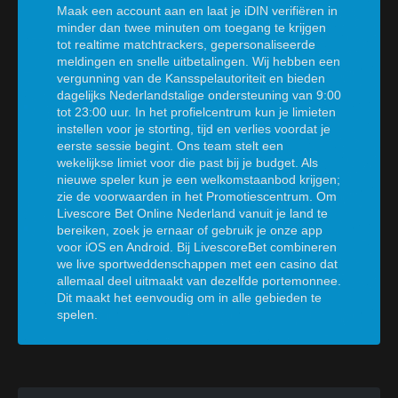
Maak een account aan en laat je iDIN verifiëren in
minder dan twee minuten om toegang te krijgen
tot realtime matchtrackers, gepersonaliseerde
meldingen en snelle uitbetalingen. Wij hebben een
vergunning van de Kansspelautoriteit en bieden
dagelijks Nederlandstalige ondersteuning van 9:00
tot 23:00 uur. In het profielcentrum kun je limieten
instellen voor je storting, tijd en verlies voordat je
eerste sessie begint. Ons team stelt een
wekelijkse limiet voor die past bij je budget. Als
nieuwe speler kun je een welkomstaanbod krijgen;
zie de voorwaarden in het Promotiescentrum. Om
Livescore Bet Online Nederland vanuit je land te
bereiken, zoek je ernaar of gebruik je onze app
voor iOS en Android. Bij LivescoreBet combineren
we live sportweddenschappen met een casino dat
allemaal deel uitmaakt van dezelfde portemonnee.
Dit maakt het eenvoudig om in alle gebieden te
spelen.