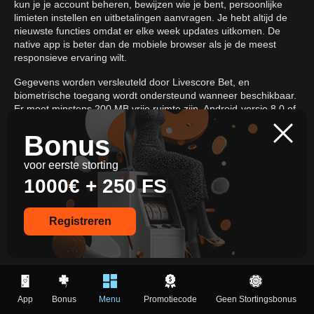
kun je je account beheren, bewijzen wie je bent, persoonlijke
limieten instellen en uitbetalingen aanvragen. Je hebt altijd de
nieuwste functies omdat er elke week updates uitkomen. De
native app is beter dan de mobiele browser als je de meest
responsieve ervaring wilt.
Gegevens worden versleuteld door Livescore Bet, en
biometrische toegang wordt ondersteund wanneer beschikbaar.
Er moet minstens 200 MB vrije ruimte zijn, Android-versie 8.0 of
hoger, en minstens 2 GB RAM. Op een iPhone werkt iOS 13 of
later het beste, en ongeveer dezelfde hoeveelheid ruimte is vrij.
Bonus
De app controleert op beschikbaarheid in Nederland en spreekt
Engels en het Nederlandse taalpakket. Om minder ruis te
voor eerste storting
hebben, kunnen pushmeldingen per competitie, team of
1000€ + 250 FS
evenement worden aangepast. Middelmatige apparaten
presteren goed in onze tests met de Samsung Galaxy A-serie,
de Google Pixel 6+, de iPhone 11 en nieuwer, en nieuwe iPads.
Registreren
Je kunt de energiebesparingsmodus gebruiken om batterij te
sparen tijdens lange sessies.
Hoe stel je de app in
App
Bonus
Menu
Promotiecode
Geen Stortingsbonus