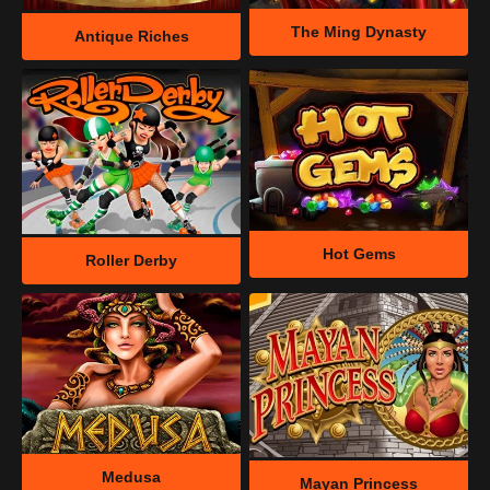
The Ming Dynasty
3x Joker Play
Hot Gems
Roller Derby
Medusa
Mayan Princess