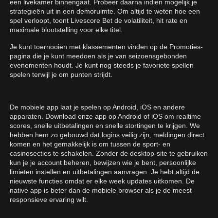
een livekamer binnengaat. Probeer daarna indien mogelijk je
strategieën uit in een demoruimte. Om altijd te weten hoe een
spel verloopt, toont Livescore Bet de volatiliteit, hit rate en
maximale blootstelling voor elke titel.
Je kunt toernooien met klassementen vinden op de Promoties-
pagina die je kunt meedoen als je van seizoensgebonden
evenementen houdt. Je kunt nog steeds je favoriete spellen
spelen terwijl je om punten strijdt.
De mobiele app laat je spelen op Android, iOS en andere
apparaten. Download onze app op Android of iOS om realtime
scores, snelle uitbetalingen en snelle stortingen te krijgen. We
hebben hem zo gebouwd dat logins veilig zijn, meldingen direct
komen en het gemakkelijk is om tussen de sport- en
casinosecties te schakelen. Zonder de desktop-site te gebruiken
kun je je account beheren, bewijzen wie je bent, persoonlijke
limieten instellen en uitbetalingen aanvragen. Je hebt altijd de
nieuwste functies omdat er elke week updates uitkomen. De
native app is beter dan de mobiele browser als je de meest
responsieve ervaring wilt.