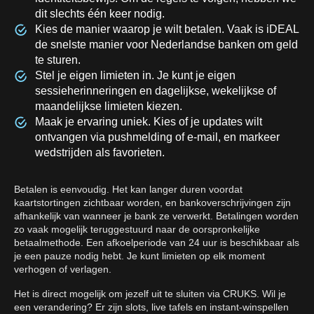
dit slechts één keer nodig.
Kies de manier waarop je wilt betalen. Vaak is iDEAL
de snelste manier voor Nederlandse banken om geld
te sturen.
Stel je eigen limieten in. Je kunt je eigen
sessieherinneringen en dagelijkse, wekelijkse of
maandelijkse limieten kiezen.
Maak je ervaring uniek. Kies of je updates wilt
ontvangen via pushmelding of e-mail, en markeer
wedstrijden als favorieten.
Betalen is eenvoudig. Het kan langer duren voordat
kaartstortingen zichtbaar worden, en bankoverschrijvingen zijn
afhankelijk van wanneer je bank ze verwerkt. Betalingen worden
zo vaak mogelijk teruggestuurd naar de oorspronkelijke
betaalmethode. Een afkoelperiode van 24 uur is beschikbaar als
je een pauze nodig hebt. Je kunt limieten op elk moment
verhogen of verlagen.
Het is direct mogelijk om jezelf uit te sluiten via CRUKS. Wil je
een verandering? Er zijn slots, live tafels en instant-winspellen