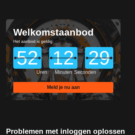
Welkomstaanbod
Het aanbod is geldig:
52
12
28
Uren
Minuten
Seconden
Meld je nu aan
Problemen met inloggen oplossen