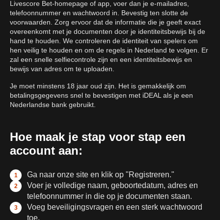
Livescore Bet-homepage of app, voer dan je e-mailadres,
telefoonnummer en wachtwoord in. Bevestig ten slotte de
voorwaarden. Zorg ervoor dat de informatie die je geeft exact
overeenkomt met je documenten door je identiteitsbewijs bij de
hand te houden. We controleren de identiteit van spelers om
hen veilig te houden en om de regels in Nederland te volgen. Er
zal een snelle selfiecontrole zijn en een identiteitsbewijs en
bewijs van adres om te uploaden.
Je moet minstens 18 jaar oud zijn. Het is gemakkelijk om
betalingsgegevens snel te bevestigen met iDEAL als je een
Nederlandse bank gebruikt.
Hoe maak je stap voor stap een
account aan:
Ga naar onze site en klik op "Registreren."
Voer je volledige naam, geboortedatum, adres en
telefoonnummer in die op je documenten staan.
Voeg beveiligingsvragen en een sterk wachtwoord
toe.