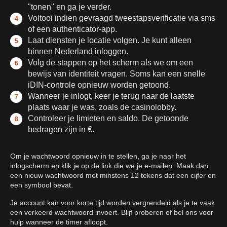
"tonen" en ga je verder.
Voltooi indien gevraagd tweestapsverificatie via sms
of een authenticator-app.
Laat diensten je locatie volgen. Je kunt alleen
binnen Nederland inloggen.
Volg de stappen op het scherm als we om een
bewijs van identiteit vragen. Soms kan een snelle
iDIN-controle opnieuw worden getoond.
Wanneer je inlogt, keer je terug naar de laatste
plaats waar je was, zoals de casinolobby.
Controleer je limieten en saldo. De getoonde
bedragen zijn in €.
Om je wachtwoord opnieuw in te stellen, ga je naar het
inlogscherm en klik je op de link die we je e-mailen. Maak dan
een nieuw wachtwoord met minstens 12 tekens dat een cijfer en
een symbool bevat.
Je account kan voor korte tijd worden vergrendeld als je te vaak
een verkeerd wachtwoord invoert. Blijf proberen of bel ons voor
hulp wanneer de timer afloopt.