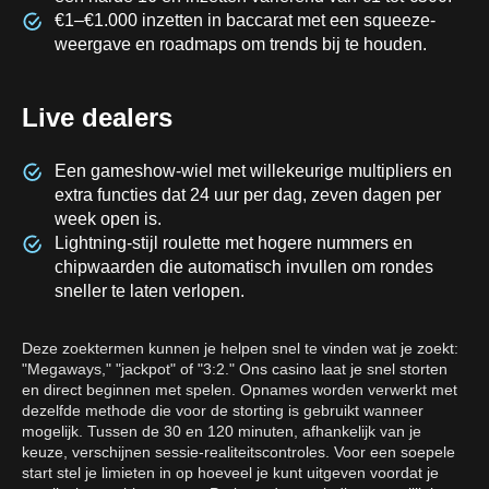
€1–€1.000 inzetten in baccarat met een squeeze-
weergave en roadmaps om trends bij te houden.
Live dealers
Een gameshow-wiel met willekeurige multipliers en
extra functies dat 24 uur per dag, zeven dagen per
week open is.
Lightning-stijl roulette met hogere nummers en
chipwaarden die automatisch invullen om rondes
sneller te laten verlopen.
Deze zoektermen kunnen je helpen snel te vinden wat je zoekt:
"Megaways," "jackpot" of "3:2." Ons casino laat je snel storten
en direct beginnen met spelen. Opnames worden verwerkt met
dezelfde methode die voor de storting is gebruikt wanneer
mogelijk. Tussen de 30 en 120 minuten, afhankelijk van je
keuze, verschijnen sessie-realiteitscontroles. Voor een soepele
start stel je limieten in op hoeveel je kunt uitgeven voordat je