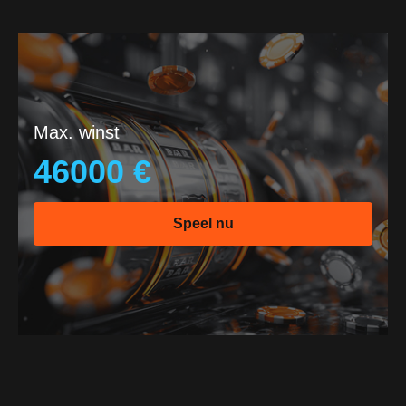
Max. winst
46000 €
Speel nu