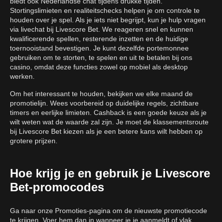
biedt ook Nederlandse chat tijdens drukke tijden.
Stortingslimieten en realiteitschecks helpen je om controle te
houden over je spel. Als je iets niet begrijpt, kun je hulp vragen
via livechat bij Livescore Bet. We reageren snel en kunnen
kwalificerende spellen, resterende inzetten en de huidige
toernooistand bevestigen. Je kunt dezelfde portemonnee
gebruiken om te storten, te spelen en uit te betalen bij ons
casino, omdat deze functies zowel op mobiel als desktop
werken.
Om het interessant te houden, bekijken we elke maand de
promotielijn. Wees voorbereid op duidelijke regels, zichtbare
timers en eerlijke limieten. Cashback is een goede keuze als je
wilt weten wat de waarde zal zijn. Je moet de klassementsroute
bij Livescore Bet kiezen als je een betere kans wilt hebben op
grotere prijzen.
Hoe krijg je en gebruik je Livescore
Bet-promocodes
Ga naar onze Promoties-pagina om de nieuwste promotiecode
te krijgen. Voer hem dan in wanneer je je aanmeldt of vlak