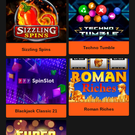
Techno Tumble
Sizzling Spins
Roman Riches
Blackjack Classic 21