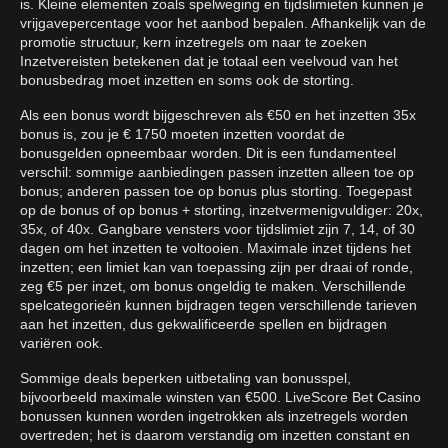
is. Kleine elementen zoals spelweging en tijdslimieten kunnen je
vrijgavepercentage voor het aanbod bepalen. Afhankelijk van de
promotie structuur, kern inzetregels om naar te zoeken
Inzetvereisten betekenen dat je totaal een veelvoud van het
bonusbedrag moet inzetten en soms ook de storting.
Als een bonus wordt bijgeschreven als €50 en het inzetten 35x
bonus is, zou je € 1750 moeten inzetten voordat de
bonusgelden opneembaar worden. Dit is een fundamenteel
verschil: sommige aanbiedingen passen inzetten alleen toe op
bonus; anderen passen toe op bonus plus storting. Toegepast
op de bonus of op bonus + storting, inzetvermenigvuldiger: 20x,
35x, of 40x. Gangbare vensters voor tijdslimiet zijn 7, 14, of 30
dagen om het inzetten te voltooien. Maximale inzet tijdens het
inzetten; een limiet kan van toepassing zijn per draai of ronde,
zeg €5 per inzet, om bonus ongeldig te maken. Verschillende
spelcategorieën kunnen bijdragen tegen verschillende tarieven
aan het inzetten, dus gekwalificeerde spellen en bijdragen
variëren ook.
Sommige deals beperken uitbetaling van bonusspel,
bijvoorbeeld maximale winsten van €500. LiveScore Bet Casino
bonussen kunnen worden ingetrokken als inzetregels worden
overtreden; het is daarom verstandig om inzetten constant en