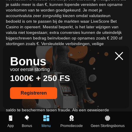
je saldo meer is dan €, kunnen lopende vereisten een opname
voorkomen van te worden goedgekeurd. Je moet je
accountvaluta zeer zorgvuldig kiezen omdat valutasteun
bedoeld is om te passen bij de markten waar LiveScore Bet
Casino in opereert. Meestal beperkt, is het later wijzigen van
valuta niet toegestaan; extra conversies kunnen de uiteindelijk
bijgeschreven bedrag beïnvloeden op opnames zoals € 200 of
stortingen zoals €. Versleutelde verbindingen, veilige
betalingsroutering en bescherming op accountniveau definiëren
transactieveiligheid. Het houden van je betalingsmethode op je
Bonus
eigen naam (overeenkomend met je profiel) en het vermijden
van stortingen van derden zal je helpen risico te verminderen en
voor eerste storting
betalingen te versnellen.
1000€ + 250 FS
Je verzoeken voor een storting en een opname worden
verzonden via veilige, versleutelde kanalen. Hogere limieten:
Registreren
identiteitscontroles kunnen nodig zijn voorafgaand aan grotere
opnames zoals €1000 of meer die worden afgehandeld.
Ongebruikelijke activiteit kan extra bevestiging activeren om je
saldo te beschermen tegen fraude. Als een geweigerde
transactie ontstaat, is je snelste oplossing typisch om je
beschikbare methodelimieten te verifiëren, ervoor te zorgen dat
App
Bonus
Menu
Promotiecode
Geen Stortingsbonus
het betalingsinstrument overeenkomt met je accountinformatie,