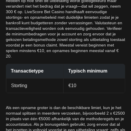
hebben op hoe snel de uitbetaling wordt goedgekeurd maar
verandert niet het bedrag dat je vraagt—dat wil zeggen, neem
300 € op. LiveScore Bet Casino handhaaft eenvoudige
stortings- en opnamebeleid met duidelijke limieten zodat je je
bankroll kunt budgetteren zonder verrassingen. Valutasteun en
transactieveiligheid worden ook eenvoudig gehouden. Verifieer
de minimumbedragen voor je account en zorg ervoor dat je
gekozen betalingsmethode zowel storting als uitbetaling toestaat
voordat je een bonus claimt. Meestal vereist beginnen met
spelen minstens €10, en opnames beginnen meestal vanaf €
20.
Transactietype
Typisch minimum
Storting
€10
Als een opname groter is dan de beschikbare limiet, kun je het
normaal splitsen in meerdere verzoeken, bijvoorbeeld 2 x €2500
in plaats van één €5000 afhankelijk van de methoderegels en je
accountstatus. Als je bonusgelden gebruikt, zorg ervoor dat al
het inzetten is voltooid voordat je een uitbetaling vraagt; zelfs als