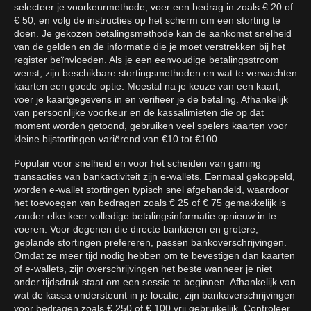
selecteer je voorkeurmethode, voer een bedrag in zoals € 20 of
€ 50, en volg de instructies op het scherm om een storting te
doen. Je gekozen betalingsmethode kan de aankomst snelheid
van de gelden en de informatie die je moet verstrekken bij het
register beïnvloeden. Als je een eenvoudige betalingsstroom
wenst, zijn beschikbare stortingsmethoden en wat te verwachten
kaarten een goede optie. Meestal na je keuze van een kaart,
voer je kaartgegevens in en verifieer je de betaling. Afhankelijk
van persoonlijke voorkeur en de kassalimieten die op dat
moment worden getoond, gebruiken veel spelers kaarten voor
kleine bijstortingen variërend van €10 tot €100.
Populair voor snelheid en voor het scheiden van gaming
transacties van bankactiviteit zijn e-wallets. Eenmaal gekoppeld,
worden e-wallet stortingen typisch snel afgehandeld, waardoor
het toevoegen van bedragen zoals € 25 of € 75 gemakkelijk is
zonder elke keer volledige betalingsinformatie opnieuw in te
voeren. Voor degenen die directe bankieren en grotere,
geplande stortingen prefereren, passen bankoverschrijvingen.
Omdat ze meer tijd nodig hebben om te bevestigen dan kaarten
of e-wallets, zijn overschrijvingen het beste wanneer je niet
onder tijdsdruk staat om een sessie te beginnen. Afhankelijk van
wat de kassa ondersteunt in je locatie, zijn bankoverschrijvingen
voor bedragen zoals € 250 of € 100 vrij gebruikelijk. Controleer