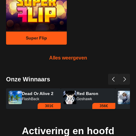
Super Flip
Alles weergeven
Onze Winnaars
Dead Or Alive 2
Red Baron
Ta
FlashBack
Goshawk
lu
301€
356€
Activering en hoofd