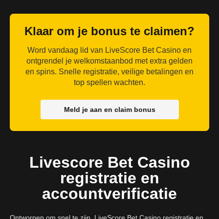
Klaar om je bonus te claimen?
Word vandaag lid van LiveScore Bet Casino en
ontgrendel je welkomstaanbod met extra gelden
en spins. Snelle registratie, veilige betalingen en
top spellen wachten.
Meld je aan en claim bonus
Livescore Bet Casino
registratie en
accountverificatie
Ontworpen om snel te zijn, LiveScore Bet Casino registratie en