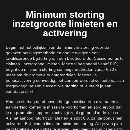
Minimum storting
inzetgrootte limieten en
activering
Begin met het bekijken van de minimum storting voor de
gekozen betalingsmethode en doe vervolgens een
kwalificerende bijstorting om een LiveScore Bet Casino bonus te
claimen. Inzetgrootte limieten. Meestal beginnend vanaf €10,
begint de minimum storting sommige methoden vanaf € 20 of
meer om de promotie te ontgrendelen. Meestal is
bonusactivering eenvoudig: het aanbod wordt ofwel automatisch
toegevoegd na een succesvolle storting of je meldt je aan
voordat je stort.
Houd je storting op of boven het gespecificeerde niveau om in
aanmerking komen te missen te voorkomen en zorg ervoor dat
je de promotie stappen exact volgt zoals getoond in de kassa.
Als het aanbod "stort €10" stelt en je stort € 9, zal de bonus niet
activeren. Blijf binnen limieten minimum storting. Als je van plan
bent tafelspellen en slots te spelen, overweeg dan minstens €20