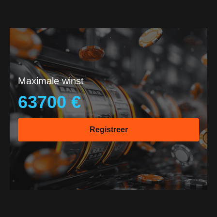
Maximale winst
63700 €
Registreer