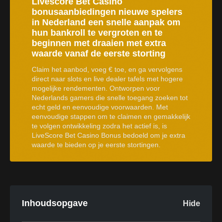
Livescore Bet Casino
bonusaanbiedingen nieuwe spelers
in Nederland een snelle aanpak om
hun bankroll te vergroten en te
beginnen met draaien met extra
waarde vanaf de eerste storting
Claim het aanbod, voeg € toe, en ga vervolgens
direct naar slots en live dealer tafels met hogere
mogelijke rendementen. Ontworpen voor
Nederlands gamers die snelle toegang zoeken tot
echt geld en eenvoudige voorwaarden. Met
eenvoudige stappen om te claimen en gemakkelijk
te volgen ontwikkeling zodra het actief is, is
LiveScore Bet Casino Bonus bedoeld om je extra
waarde te bieden op je eerste stortingen.
Inhoudsopgave
Hide