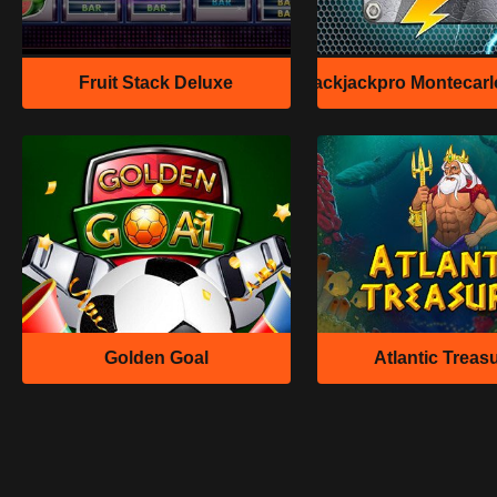
Fruit Stack Deluxe
Blackjackpro Montecarl
Golden Goal
Atlantic Treas