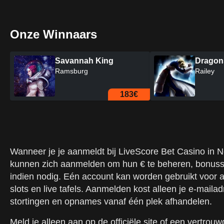
Onze Winnaars
Battlestar Galactica
Savann
Ancira
Ramsbur
27€
Wanneer je je aanmeldt bij LiveScore Bet Casino in Ned
kunnen zich aanmelden om hun € te beheren, bonussen
indien nodig. Eén account kan worden gebruikt voor 
slots en live tafels. Aanmelden kost alleen je e-maila
stortingen en opnames vanaf één plek afhandelen.
Meld je alleen aan op de officiële site of een vertr