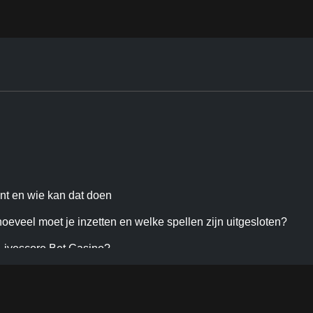
nt en wie kan dat doen
eveel moet je inzetten en welke spellen zijn uitgesloten?
 Livescore Bet Casino?
den, kosten en minimumbedragen