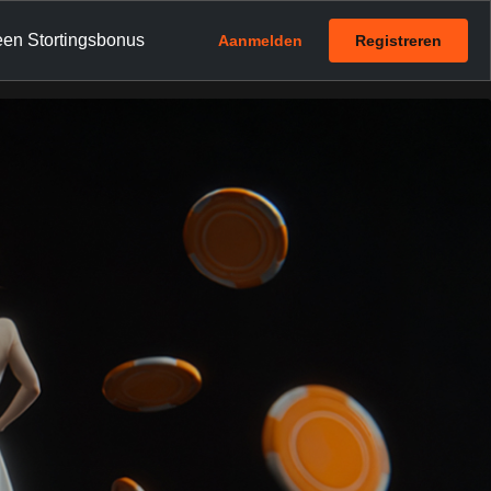
en Stortingsbonus
Aanmelden
Registreren