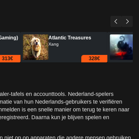
Blackjack Silver 4 (Evolution Gaming)
A
X-Skull
X
313€
ealer-tafels en accounttools. Nederland-spelers
atie van hun Nederlands-gebruikers te verifiëren
nmelden is een snelle manier om terug te keren naar
eregistreerd. Daarna kun je blijven spelen en
den niet op op apparaten die andere mensen gebruiken.