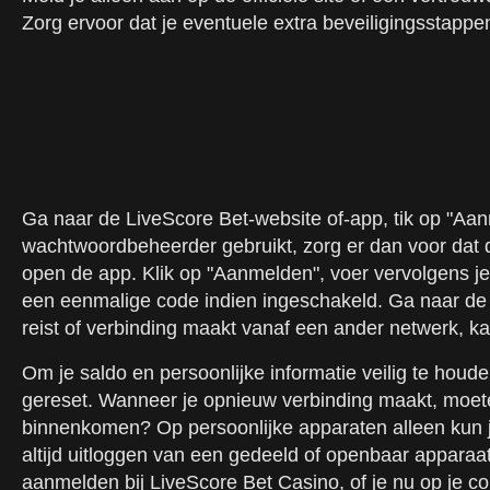
Zorg ervoor dat je eventuele extra beveiligingsstappe
Ga naar de LiveScore Bet-website of-app, tik op "Aanm
wachtwoordbeheerder gebruikt, zorg er dan voor dat d
open de app. Klik op "Aanmelden", voer vervolgens j
een eenmalige code indien ingeschakeld. Ga naar de c
reist of verbinding maakt vanaf een ander netwerk, k
Om je saldo en persoonlijke informatie veilig te houden
gereset. Wanneer je opnieuw verbinding maakt, moet
binnenkomen? Op persoonlijke apparaten alleen kun 
altijd uitloggen van een gedeeld of openbaar apparaa
aanmelden bij LiveScore Bet Casino, of je nu op je co