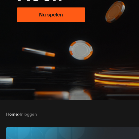
Nu spelen
Home
Inloggen