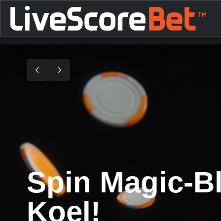
Spin Magic-Bl
Koel!