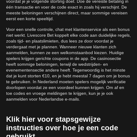
voordat je je volgende storting doet. Doe de vereiste betaling in
één transactie en voer de code exact in zoals hij verschijnt. De
meeste beloningen verschijnen direct, maar sommige vereisen
eerst een korte speeltijd.
Voor een snelle controle, chat met klantenservice als een bonus
niet werkt. Livescore Bet koppelt elke code aan duidelijke regels,
zoals tijd- en plaatslimieten, dus lees ze door voordat je
verdergaat met je plannen. Wanneer nieuwe klanten zich
aanmelden, kunnen ze een welkomstaanbod kiezen. Huidige
spelers krijgen gerichte coupons in de app. De casinosectie
heeft sommige beloningen, terwijl de wedstrijden- en
evenementensectie andere heeft. Tegenwoordig is het minste
dat je kunt storten €10, en je hebt meestal 7 dagen om je bonus
te gebruiken. In Nederland moeten spelers mogelijk verificatie
doorlopen voordat ze een voordeel kunnen krijgen. Om af en
toe codes en vroege meldingen te krijgen, kun je je ook
aanmelden voor Nederlandse e-mails.
Klik hier voor stapsgewijze
instructies over hoe je een code
gebruikt.