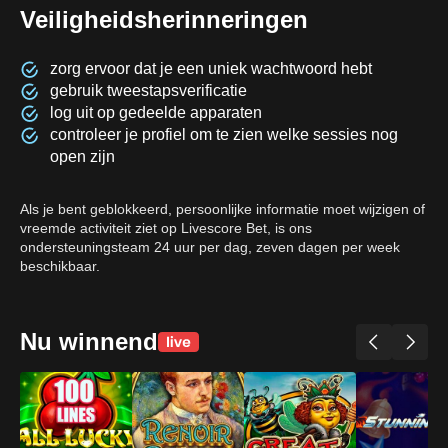
Veiligheidsherinneringen
zorg ervoor dat je een uniek wachtwoord hebt
gebruik tweestapsverificatie
log uit op gedeelde apparaten
controleer je profiel om te zien welke sessies nog
open zijn
Als je bent geblokkeerd, persoonlijke informatie moet wijzigen of
vreemde activiteit ziet op Livescore Bet, is ons
ondersteuningsteam 24 uur per dag, zeven dagen per week
beschikbaar.
Nu winnend