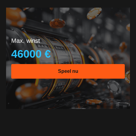
Max. winst
46000 €
Speel nu