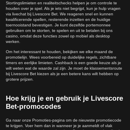
Stortingslimieten en realiteitschecks helpen je om controle te
houden over je spel. Als je iets niet begrijpt, kun je hulp vragen
via livechat bij Livescore Bet. We reageren snel en kunnen
kwalificerende spellen, resterende inzetten en de huidige
toernooistand bevestigen. Je kunt dezelfde portemonnee
gebruiken om te storten, te spelen en uit te betalen bij ons
casino, omdat deze functies zowel op mobiel als desktop
werken.
Om het interessant te houden, bekijken we elke maand de
promotielijn. Wees voorbereid op duidelijke regels, zichtbare
timers en eerlijke limieten. Cashback is een goede keuze als je
wilt weten wat de waarde zal zijn. Je moet de klassementsroute
bij Livescore Bet kiezen als je een betere kans wilt hebben op
grotere prijzen.
Hoe krijg je en gebruik je Livescore
Bet-promocodes
Ga naar onze Promoties-pagina om de nieuwste promotiecode
te krijgen. Voer hem dan in wanneer je je aanmeldt of vlak