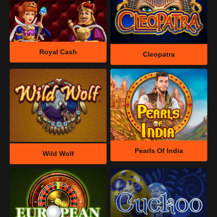
code gebruikt.
Mobiele app
Hoe stel je de app in
Royal Cash
Cleopatra
App-functies
Vip-programma
Vip-niveaus
Hoe word je een Vip
Vip-voordelen
Platform- en betalingsbeveiliging
Pearls Of India
Wild Wolf
Verantwoord spelen
Hulpmiddelen voor verantwoord spelen
Leeftijdsverificatie
Real-time scores: instellen en strategie