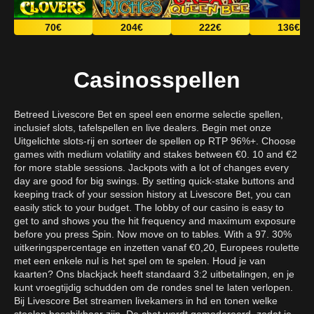
70€
204€
222€
136€
Casinosspellen
Betreed Livescore Bet en speel een enorme selectie spellen,
inclusief slots, tafelspellen en live dealers. Begin met onze
Uitgelichte slots-rij en sorteer de spellen op RTP 96%+. Choose
games with medium volatility and stakes between €0. 10 and €2
for more stable sessions. Jackpots with a lot of changes every
day are good for big swings. By setting quick-stake buttons and
keeping track of your session history at Livescore Bet, you can
easily stick to your budget. The lobby of our casino is easy to
get to and shows you the hit frequency and maximum exposure
before you press Spin. Now move on to tables. With a 97. 30%
uitkeringspercentage en inzetten vanaf €0,20, Europees roulette
met een enkele nul is het spel om te spelen. Houd je van
kaarten? Ons blackjack heeft standaard 3:2 uitbetalingen, en je
kunt vroegtijdig schudden om de rondes snel te laten verlopen.
Bij Livescore Bet streamen livekamers in hd en tonen welke
stoelen beschikbaar zijn. De chat wordt gemodereerd, zodat je