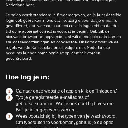
Nederland bent.
Je saldo wordt standaard in € weergegeven, en je kunt dezelfde
login ook gebruiken in ons casino. Zorg ervoor dat je e-mail is
geverifieerd, dat tweestapsauthenticatie is ingesteld en dat de
tijd op je apparaat correct is voordat je begint. Gebruik de
nieuwste browser- of appversie, laat wifi of mobiele data aan en
sta locatievoorzieningen en cookies toe. Dit komt omdat we de
regels van de Kansspelautoriteit volgen, dus Nederlandse
accounts kunnen soms opnieuw op identiteit worden
gecontroleerd.
Hoe log je in:
Ga naar onze website of app en klik op "Inloggen."
Typ je geregistreerde e-mailadres of
gebruikersnaam in. Wat je ook doet bij Livescore
Bet, je inloggegevens werken.
Wees voorzichtig bij het typen van je wachtwoord.
Om typefouten te voorkomen, gebruik je de optie