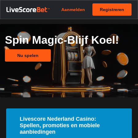
Aanmelden
Registreren
Spin Magic-Blijf Koel!
Nu spelen
Livescore Nederland Casino:
Spellen, promoties en mobiele
aanbiedingen