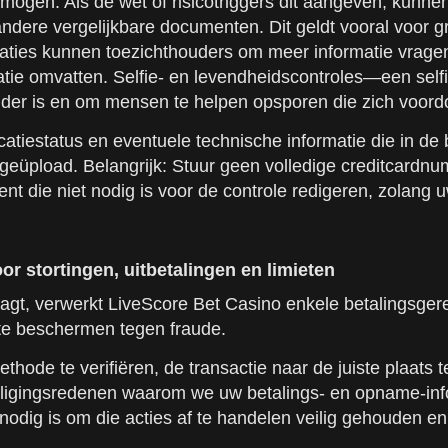
rmogen: Als de wet of risicotriggers dit aangeven, kun
ndere vergelijkbare documenten. Dit geldt vooral voor gr
aties kunnen toezichthouders om meer informatie vrage
ie omvatten. Selfie- en levendheidscontroles—een selfief
der is en om mensen te helpen opsporen die zich voord
ificatiestatus en eventuele technische informatie die in d
n geüpload. Belangrijk: Stuur geen volledige creditcard
ent die niet nodig is voor de controle redigeren, zolang
 stortingen, uitbetalingen en limieten
aagt, verwerkt LiveScore Bet Casino enkele betalingsge
t te beschermen tegen fraude.
thode te verifiëren, de transactie naar de juiste plaats 
eveiligingsredenen waarom we uw betalings- en opname-info
nodig is om die acties af te handelen veilig gehouden e