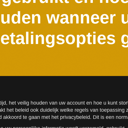
uden wanneer u
etalingsopties 
eftijd, het veilig houden van uw account en hoe u kunt s
 het beleid ook duidelijk welke regels van toepassing zi
akkoord te gaan met het privacybeleid. Dit is een norma