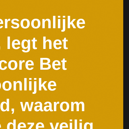
ersoonlijke
 legt het
core Bet
onlijke
ld, waarom
 deze veilig