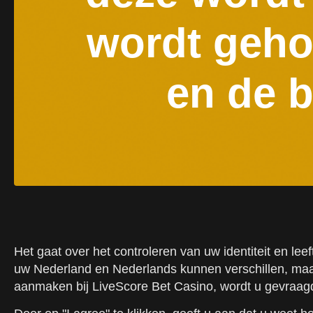
wordt geho
en de b
Het gaat over het controleren van uw identiteit en le
uw Nederland en Nederlands kunnen verschillen, maakt
aanmaken bij LiveScore Bet Casino, wordt u gevraagd 