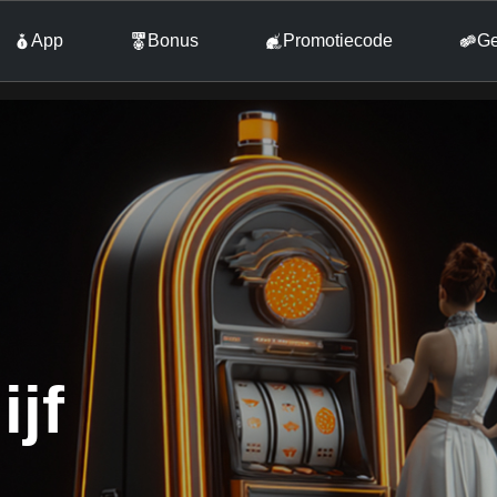
App
Bonus
Promotiecode
Ge
ijf