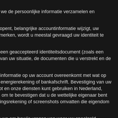
 we de persoonlijke informatie verzamelen en
opent, belangrijke accountinformatie wijzigt, uw
merken, wordt u meestal gevraagd uw identiteit te
n een geaccepteerd identiteitsdocument (zoals een
f van uw situatie, de documenten die u verstrekt en de
e informatie op uw account overeenkomt met wat op
nergierekening of bankafschrift. Bevestiging van uw
ebt en onze diensten kunt gebruiken in Nederland,
 om te bevestigen dat u de wettelijke eigenaar bent
alingsrekening of screenshots omvatten die eigendom