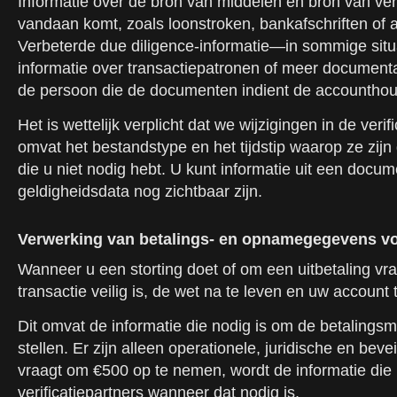
Informatie over de bron van middelen en bron van ve
vandaan komt, zoals loonstroken, bankafschriften of a
Verbeterde due diligence-informatie—in sommige situ
informatie over transactiepatronen of meer documentat
de persoon die de documenten indient de accounthou
Het is wettelijk verplicht dat we wijzigingen in de ver
omvat het bestandstype en het tijdstip waarop ze zij
die u niet nodig hebt. U kunt informatie uit een docum
geldigheidsdata nog zichtbaar zijn.
Verwerking van betalings- en opnamegegevens voor
Wanneer u een storting doet of om een uitbetaling vr
transactie veilig is, de wet na te leven en uw accoun
Dit omvat de informatie die nodig is om de betalingsme
stellen. Er zijn alleen operationele, juridische en b
vraagt om €500 op te nemen, wordt de informatie die 
verificatiepartners wanneer dat nodig is.