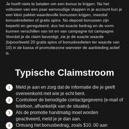
Je hoeft niets te betalen om een bonus te krijgen. Na het
voltooien van een paar eenvoudige stappen in je account kun je
een klein pakket waardevolle bonussen krijgen, meestal
bonuskredieten of gratis spins. No-deposit bonussen zijn
beperkt en gereguleerd, dus het exacte bedrag en de vorm
kunnen verschillen van tot en van campagne tot campagne.
Voordat je de claim bevestigt, zie je de exacte waarde
(bijvoorbeeld 20 gratis spins of bonuskredieten ter waarde van
10) in de kassa of promotiezone wanneer de aanbieding actief
is.
Typische Claimstroom
Meld je aan en zorg dat de informatie die je geeft
overeenkomt met wie je echt bent.
Controleer de benodigde contactgegevens (e-mail of
telefoon, afhankelijk van de situatie).
Als de promotie handmatig moet worden
geactiveerd, meld je je dan aan.
Ontvang het bonusbedrag, zoals $10. 00 aan