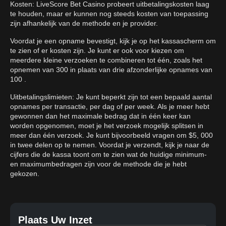
Kosten: LiveScore Bet Casino probeert uitbetalingskosten laag
te houden, maar er kunnen nog steeds kosten van toepassing
zijn afhankelijk van de methode en je provider.
Voordat je een opname bevestigt, kijk je op het kassascherm om
te zien of er kosten zijn. Je kunt er ook voor kiezen om
meerdere kleine verzoeken te combineren tot één, zoals het
opnemen van 300 in plaats van drie afzonderlijke opnames van
100 .
Uitbetalingslimieten: Je kunt beperkt zijn tot een bepaald aantal
opnames per transactie, per dag of per week. Als je meer hebt
gewonnen dan het maximale bedrag dat in één keer kan
worden opgenomen, moet je het verzoek mogelijk splitsen in
meer dan één verzoek. Je kunt bijvoorbeeld vragen om $5, 000
in twee delen op te nemen. Voordat je verzendt, kijk je naar de
cijfers die de kassa toont om te zien wat de huidige minimum-
en maximumbedragen zijn voor de methode die je hebt
gekozen.
Plaats Uw Inzet