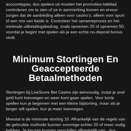
accounttypes, dus spelers uit moeten het promoties-tabblad
controleren om te zien of ze in aanmerking komen en ervoor
zorgen dat de aanbieding alleen voor casino's, alleen voor sport
of een mix van beide is. Controleer het opnameproces en het
minimale uitbetalingsbedrag, zoals opnemen 20 of opnemen 50,
voordat je begint met spelen als je een echte no-deposit bonus
vindt.
Minimum Stortingen En
Geaccepteerde
Betaalmethoden
Stortingen bij LiveScore Bet Casino zijn eenvoudig, zodat je snel
geld kunt toevoegen en weer kunt gaan spelen. Voor korte
spellen kun je beginnen met een kleine bijstorting, maar als je
langer wilt spelen, kun je meer toevoegen.
Meestal is de minimale storting 10. Afhankelijk van de regels van
de gebruikte methode kunnen sommige echter 20 of meer nodig
hebben. Je keuzes kunnen verschillen afhankelijk van , dus