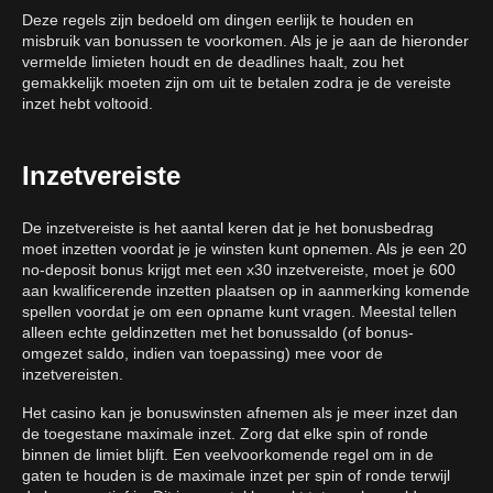
Deze regels zijn bedoeld om dingen eerlijk te houden en
misbruik van bonussen te voorkomen. Als je je aan de hieronder
vermelde limieten houdt en de deadlines haalt, zou het
gemakkelijk moeten zijn om uit te betalen zodra je de vereiste
inzet hebt voltooid.
Inzetvereiste
De inzetvereiste is het aantal keren dat je het bonusbedrag
moet inzetten voordat je je winsten kunt opnemen. Als je een 20
no-deposit bonus krijgt met een x30 inzetvereiste, moet je 600
aan kwalificerende inzetten plaatsen op in aanmerking komende
spellen voordat je om een opname kunt vragen. Meestal tellen
alleen echte geldinzetten met het bonussaldo (of bonus-
omgezet saldo, indien van toepassing) mee voor de
inzetvereisten.
Het casino kan je bonuswinsten afnemen als je meer inzet dan
de toegestane maximale inzet. Zorg dat elke spin of ronde
binnen de limiet blijft. Een veelvoorkomende regel om in de
gaten te houden is de maximale inzet per spin of ronde terwijl