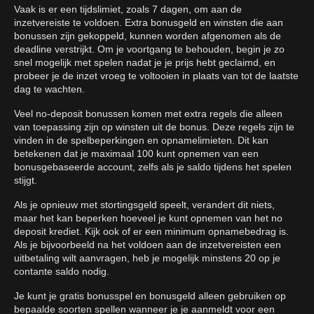
Vaak is er een tijdslimiet, zoals 7 dagen, om aan de
inzetvereiste te voldoen. Extra bonusgeld en winsten die aan
bonussen zijn gekoppeld, kunnen worden afgenomen als de
deadline verstrijkt. Om je voortgang te behouden, begin je zo
snel mogelijk met spelen nadat je je prijs hebt geclaimd, en
probeer je de inzet vroeg te voltooien in plaats van tot de laatste
dag te wachten.
Veel no-deposit bonussen komen met extra regels die alleen
van toepassing zijn op winsten uit de bonus. Deze regels zijn te
vinden in de spelbeperkingen en opnamelimieten. Dit kan
betekenen dat je maximaal 100 kunt opnemen van een
bonusgebaseerde account, zelfs als je saldo tijdens het spelen
stijgt.
Als je opnieuw met stortingsgeld speelt, verandert dit niets,
maar het kan beperken hoeveel je kunt opnemen van het no
deposit krediet. Kijk ook of er een minimum opnamebedrag is.
Als je bijvoorbeeld na het voldoen aan de inzetvereisten een
uitbetaling wilt aanvragen, heb je mogelijk minstens 20 op je
contante saldo nodig.
Je kunt je gratis bonusspel en bonusgeld alleen gebruiken op
bepaalde soorten spellen wanneer je je aanmeldt voor een