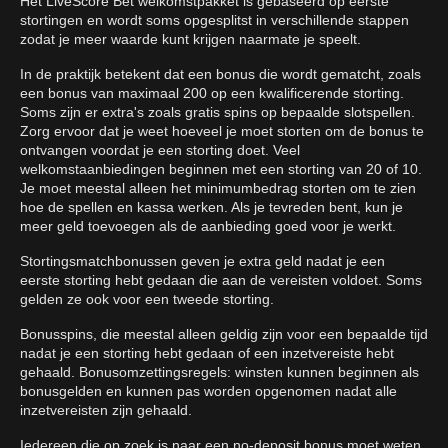
Het LiveScore Bet welkomstpakket is gebaseerd op eerste
stortingen en wordt soms opgesplitst in verschillende stappen
zodat je meer waarde kunt krijgen naarmate je speelt.
In de praktijk betekent dat een bonus die wordt gematcht, zoals
een bonus van maximaal 200 op een kwalificerende storting.
Soms zijn er extra's zoals gratis spins op bepaalde slotspellen.
Zorg ervoor dat je weet hoeveel je moet storten om de bonus te
ontvangen voordat je een storting doet. Veel
welkomstaanbiedingen beginnen met een storting van 20 of 10.
Je moet meestal alleen het minimumbedrag storten om te zien
hoe de spellen en kassa werken. Als je tevreden bent, kun je
meer geld toevoegen als de aanbieding goed voor je werkt.
Stortingsmatchbonussen geven je extra geld nadat je een
eerste storting hebt gedaan die aan de vereisten voldoet. Soms
gelden ze ook voor een tweede storting.
Bonusspins, die meestal alleen geldig zijn voor een bepaalde tijd
nadat je een storting hebt gedaan of een inzetvereiste hebt
gehaald. Bonusomzettingsregels: winsten kunnen beginnen als
bonusgelden en kunnen pas worden opgenomen nadat alle
inzetvereisten zijn gehaald.
Iedereen die op zoek is naar een no-deposit bonus moet weten